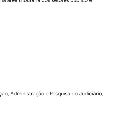
s na área tributária dos setores público e
ão, Administração e Pesquisa do Judiciário,