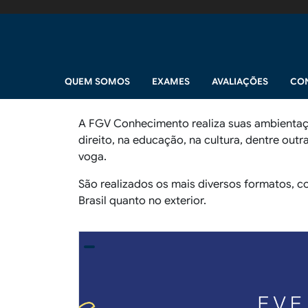
Pular para o conteúdo principal
Navegação principal
QUEM SOMOS
EXAMES
AVALIAÇÕES
CO
A FGV Conhecimento realiza suas ambientaçõe
direito, na educação, na cultura, dentre ou
voga.
São realizados os mais diversos formatos, c
Brasil quanto no exterior.