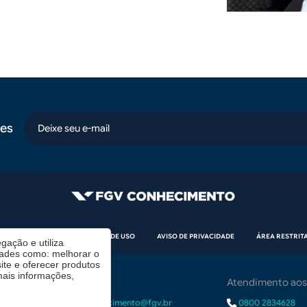
es
email
CÓDIGO DE ÉTICA
TERMOS DE USO
AVISO DE PRIVACIDADE
ÁREA RESTRIT
gação e utiliza
dades como: melhorar o
te e oferecer produtos
mais informações,
Contrate-nos
Atendimento aos
r.
demanda.conhecimento@fgv.br
0800 2834628