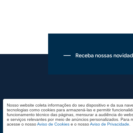
Receba nossas novidad
Rodapé
Nosso website coleta informações do seu dispositivo e da sua nave
tecnologias como cookies para armazená-las e permitir funcionali
funcionamento técnico das páginas, mensurar a audiência do websi
e serviços relevantes por meio de anúncios personalizados. Para 
Rio de Janeiro
São Paulo
acesse o nosso
Aviso de Cookies
e o nosso
Aviso de Privacidade
.
Rua Jornalista Orlando
Av. Paulista, 542, 7º anda