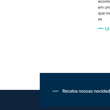
econô
em uma
que in
es
LE
Paginação
Receba nossas novidad