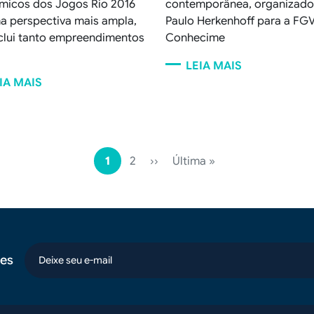
micos dos Jogos Rio 2016
contemporânea, organizado
 perspectiva mais ampla,
Paulo Herkenhoff para a FG
clui tanto empreendimentos
Conhecime
LEIA MAIS
IA MAIS
Page
Próxima página
Última página
Página atual
1
2
››
Última »
es
email