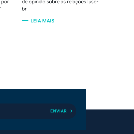
 por
de opinião sobre as relações luso-
V
br
LEIA MAIS