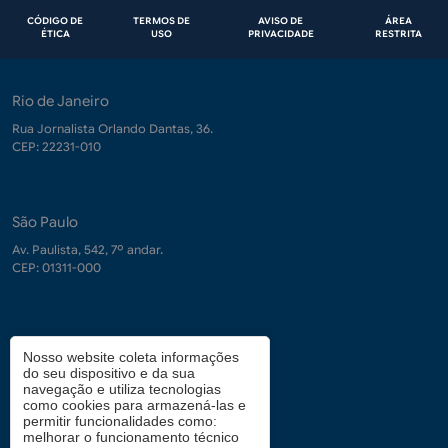
Rodapé
CÓDIGO DE
TERMOS DE
AVISO DE
ÁREA
ÉTICA
USO
PRIVACIDADE
RESTRITA
Rio de Janeiro
Rua Jornalista Orlando Dantas, 36.
CEP: 22231-010
São Paulo
Av. Paulista, 542, 7º andar.
CEP: 01311-000
Contrate-nos
Nosso website coleta informações
do seu dispositivo e da sua
demanda.conhecimento@fgv.br
navegação e utiliza tecnologias
+ 55 (21) 3799-6066
como cookies para armazená-las e
permitir funcionalidades como:
melhorar o funcionamento técnico