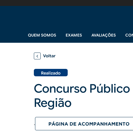
Pular para o conteúdo principal
Navegação principal
QUEM SOMOS
EXAMES
AVALIAÇÕES
CO
Voltar
Realizado
Concurso Público p
Região
.