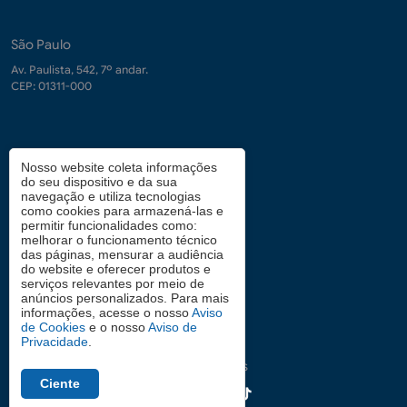
São Paulo
Av. Paulista, 542, 7º andar.
CEP: 01311-000
Contrate-nos
Nosso website coleta informações
do seu dispositivo e da sua
demanda.conhecimento@fgv.br
navegação e utiliza tecnologias
+ 55 (21) 3799-6066
como cookies para armazená-las e
permitir funcionalidades como:
melhorar o funcionamento técnico
das páginas, mensurar a audiência
Atendimento aos candidatos
do website e oferecer produtos e
serviços relevantes por meio de
0800 2834628
anúncios personalizados. Para mais
informações, acesse o nosso
Aviso
de Cookies
e o nosso
Aviso de
Privacidade
.
Siga nas redes
Ciente