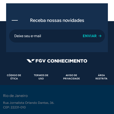
Receba nossas novidades
email
Rodapé
CÓDIGO DE
TERMOS DE
AVISO DE
ÁREA
ÉTICA
USO
PRIVACIDADE
RESTRITA
Rio de Janeiro
Rua Jornalista Orlando Dantas, 36.
CEP: 22231-010