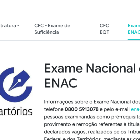
ratura -
CFC - Exame de
CFC
Exame
Suficiência
EQT
ENA
Exame Nacional d
ENAC
Informações sobre o Exame Nacional dos
telefone
0800
5913078
e pelo e-mail
ena
pessoas examinandas como pré-requisito
provimento e remoção referentes à titular
declarados vagos, realizados pelos Tribu
Federal e dos Territórios, mediante as co