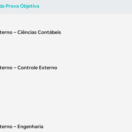
 da Prova Objetiva
xterno
– Ciências Contábeis
xterno – Controle Externo
xterno – Engenharia