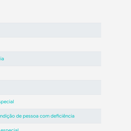
ia
a
special
ondição de pessoa com deficiência
 especial