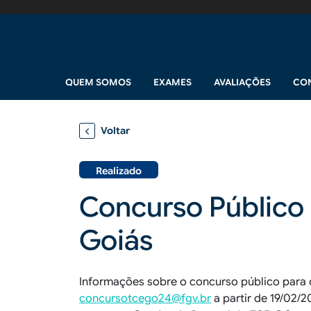
Pular para o conteúdo principal
Navegação principal
QUEM SOMOS
EXAMES
AVALIAÇÕES
CO
Voltar
Realizado
Concurso Público 
Goiás
Informações sobre o concurso público para 
concursotcego24@fgv.br
a partir de 19/02/2