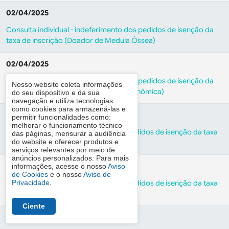
02/04/2025
Consulta individual - indeferimento dos pedidos de isenção da
taxa de inscrição (Doador de Medula Óssea)
02/04/2025
Consulta individual - indeferimento dos pedidos de isenção da
Nosso website coleta informações
taxa de inscrição (Hipossuficiência econômica)
do seu dispositivo e da sua
navegação e utiliza tecnologias
como cookies para armazená-las e
02/04/2025
permitir funcionalidades como:
melhorar o funcionamento técnico
Resultado preliminar da análise dos pedidos de isenção da taxa
das páginas, mensurar a audiência
do website e oferecer produtos e
de inscrição (candidatos indeferidos)
serviços relevantes por meio de
anúncios personalizados. Para mais
02/04/2025
informações, acesse o nosso
Aviso
de Cookies
e o nosso
Aviso de
Resultado preliminar da análise dos pedidos de isenção da taxa
Privacidade
.
de inscrição (candidatos deferidos)
Ciente
17/03/2025