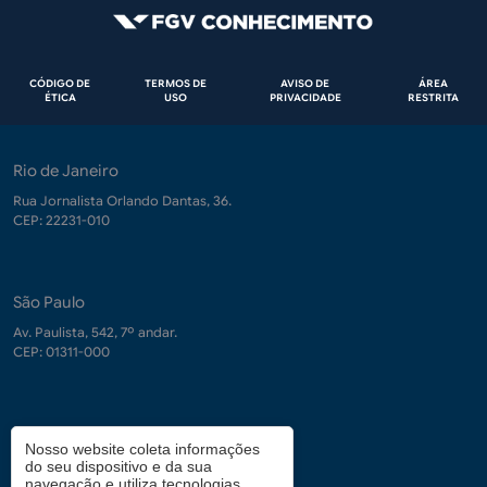
Rodapé
CÓDIGO DE
TERMOS DE
AVISO DE
ÁREA
ÉTICA
USO
PRIVACIDADE
RESTRITA
Rio de Janeiro
Rua Jornalista Orlando Dantas, 36.
CEP: 22231-010
São Paulo
Av. Paulista, 542, 7º andar.
CEP: 01311-000
Contrate-nos
Nosso website coleta informações
do seu dispositivo e da sua
demanda.conhecimento@fgv.br
navegação e utiliza tecnologias