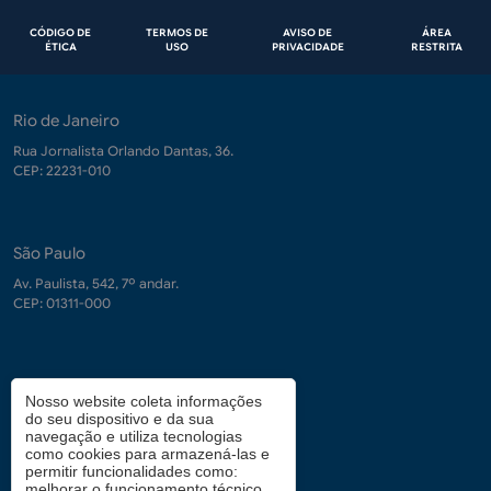
Rodapé
CÓDIGO DE
TERMOS DE
AVISO DE
ÁREA
ÉTICA
USO
PRIVACIDADE
RESTRITA
Rio de Janeiro
Rua Jornalista Orlando Dantas, 36.
CEP: 22231-010
São Paulo
Av. Paulista, 542, 7º andar.
CEP: 01311-000
Contrate-nos
Nosso website coleta informações
do seu dispositivo e da sua
demanda.conhecimento@fgv.br
navegação e utiliza tecnologias
+ 55 (21) 3799-6066
como cookies para armazená-las e
permitir funcionalidades como:
melhorar o funcionamento técnico