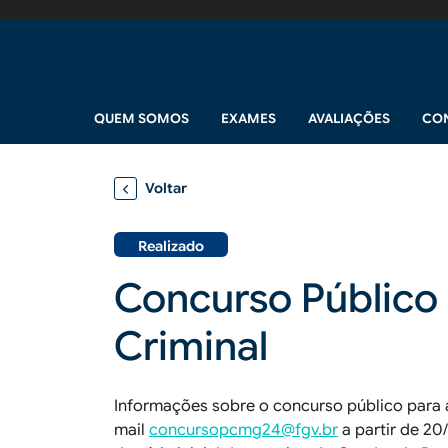
Pular para o conteúdo principal
Navegação principal
QUEM SOMOS
EXAMES
AVALIAÇÕES
CO
Voltar
Realizado
Concurso Público p
Criminal
Informações sobre o concurso público para a
mail
concursopcmg24@fgv.br
a partir de 2