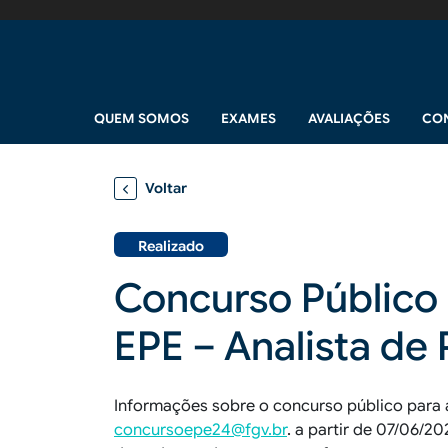
Pular para o conteúdo principal
Navegação principal
QUEM SOMOS
EXAMES
AVALIAÇÕES
CO
Voltar
Realizado
Concurso Público 
EPE – Analista de
Informações sobre o concurso público para 
concursoepe24@fgv.br
. a partir de 07/06/