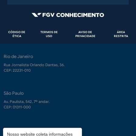
Rodapé
CÓDIGO DE
TERMOS DE
AVISO DE
ÁREA
ÉTICA
USO
PRIVACIDADE
RESTRITA
Rio de Janeiro
Rua Jornalista Orlando Dantas, 36.
CEP: 22231-010
São Paulo
Av. Paulista, 542, 7º andar.
CEP: 01311-000
Contrate-nos
Nosso website coleta informações