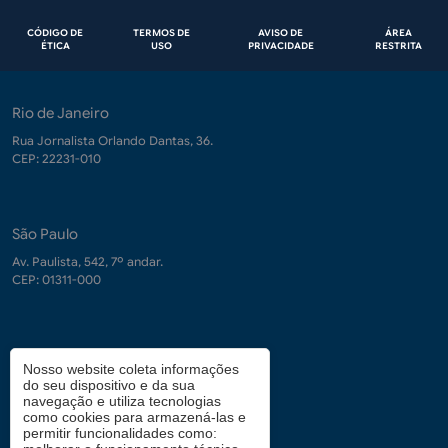
Rodapé
CÓDIGO DE
TERMOS DE
AVISO DE
ÁREA
ÉTICA
USO
PRIVACIDADE
RESTRITA
Rio de Janeiro
Rua Jornalista Orlando Dantas, 36.
CEP: 22231-010
São Paulo
Av. Paulista, 542, 7º andar.
CEP: 01311-000
Contrate-nos
Nosso website coleta informações
do seu dispositivo e da sua
demanda.conhecimento@fgv.br
navegação e utiliza tecnologias
+ 55 (21) 3799-6066
como cookies para armazená-las e
permitir funcionalidades como: