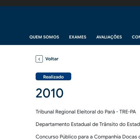
Pular para o conteúdo principal
Navegação principal
QUEM SOMOS
EXAMES
AVALIAÇÕES
CO
Voltar
Realizado
2010
Tribunal Regional Eleitoral do Pará - TRE-PA
Departamento Estadual de Trânsito do Esta
Concurso Público para a Companhia Docas 