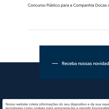
Concurso Público para a Companhia Docas d
Receba nossas novidad
Rodapé
Nosso website coleta informações do seu dispositivo e da sua nave
tecnologias como cookies para armazená-las e permitir funcionali