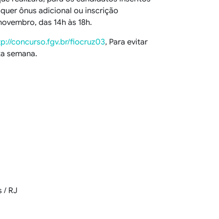
lquer ônus adicional ou inscrição
novembro, das 14h às 18h.
tp://concurso.fgv.br/fiocruz03
, Para evitar
sta semana.
 / RJ