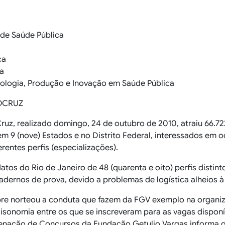
 de Saúde Pública
ca
a
nologia, Produção e Inovação em Saúde Pública
OCRUZ
, realizado domingo, 24 de outubro de 2010, atraiu 66.722 
em 9 (nove) Estados e no Distrito Federal, interessados em 
rentes perfis (especializações).
idatos do Rio de Janeiro de 48 (quarenta e oito) perfis disti
adernos de prova, devido a problemas de logística alheios à
pre norteou a conduta que fazem da FGV exemplo na organiz
isonomia entre os que se inscreveram para as vagas disponí
enação de Concursos da Fundação Getulio Vargas informa que