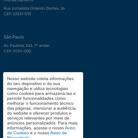
Rua Jornalista Orlando Dantas, 36.
CEP: 22231-010
São Paulo
Av. Paulista, 542, 7º andar.
CEP: 01311-000
Contrate-nos
Nosso website coleta informações
do seu dispositivo e da sua
demanda.conhecimento@fgv.br
navegação e utiliza tecnologias
+ 55 (21) 3799-6066
como cookies para armazená-las e
permitir funcionalidades como:
melhorar o funcionamento técnico
das páginas, mensurar a audiência
Atendimento aos candidatos
do website e oferecer produtos e
serviços relevantes por meio de
0800 2834628
anúncios personalizados. Para mais
informações, acesse o nosso
Aviso
de Cookies
e o nosso
Aviso de
Privacidade
.