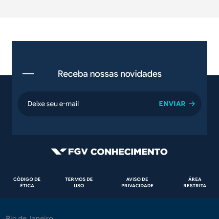
Receba nossas novidades
email
Rodapé
CÓDIGO DE
TERMOS DE
AVISO DE
ÁREA
ÉTICA
USO
PRIVACIDADE
RESTRITA
Rio de Janeiro