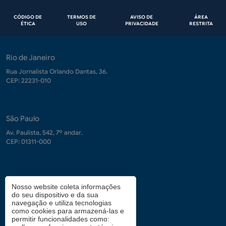
Rodapé
CÓDIGO DE
TERMOS DE
AVISO DE
ÁREA
ÉTICA
USO
PRIVACIDADE
RESTRITA
Rio de Janeiro
Rua Jornalista Orlando Dantas, 36.
CEP: 22231-010
São Paulo
Av. Paulista, 542, 7º andar.
CEP: 01311-000
Contrate-nos
Nosso website coleta informações
do seu dispositivo e da sua
demanda.conhecimento@fgv.br
navegação e utiliza tecnologias
+ 55 (21) 3799-6066
como cookies para armazená-las e
permitir funcionalidades como: