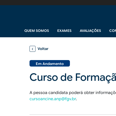
Pular para o conteúdo principal
Navegação principal
QUEM SOMOS
EXAMES
AVALIAÇÕES
CO
Voltar
Em Andamento
Curso de Formaçã
A pessoa candidata poderá obter informaçõe
cursoancine.anp@fgv.br
.