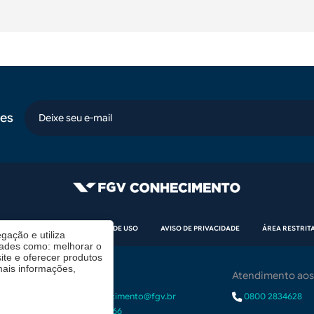
es
email
CÓDIGO DE ÉTICA
TERMOS DE USO
AVISO DE PRIVACIDADE
ÁREA RESTRIT
gação e utiliza
dades como: melhorar o
te e oferecer produtos
mais informações,
Contrate-nos
Atendimento aos
r.
demanda.conhecimento@fgv.br
0800 2834628
+ 55 (21) 3799-6066