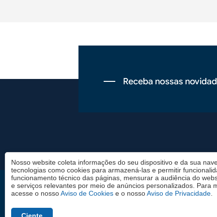
Receba nossas novidad
Rodapé
Nosso website coleta informações do seu dispositivo e da sua nave
tecnologias como cookies para armazená-las e permitir funcionali
funcionamento técnico das páginas, mensurar a audiência do websi
e serviços relevantes por meio de anúncios personalizados. Para 
Rio de Janeiro
São Paulo
acesse o nosso
Aviso de Cookies
e o nosso
Aviso de Privacidade
.
Rua Jornalista Orlando
Av. Paulista, 542, 7º anda
Dantas, 36.
CEP: 01311-000
Ciente