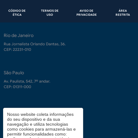
Rodapé
CÓDIGO DE
TERMOS DE
AVISO DE
ÁREA
ÉTICA
USO
PRIVACIDADE
RESTRITA
Rio de Janeiro
Rua Jornalista Orlando Dantas, 36.
CEP: 22231-010
São Paulo
Av. Paulista, 542, 7º andar.
CEP: 01311-000
Contrate-nos
Nosso website coleta informações
do seu dispositivo e da sua
demanda.conhecimento@fgv.br
navegação e utiliza tecnologias
+ 55 (21) 3799-6066
como cookies para armazená-las e
permitir funcionalidades como: