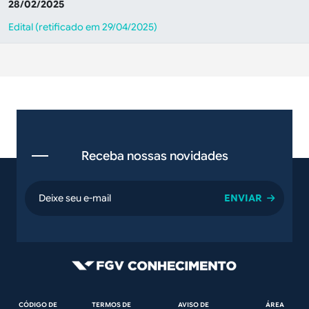
28/02/2025
Edital (retificado em 29/04/2025)
Receba nossas novidades
email
Rodapé
CÓDIGO DE
TERMOS DE
AVISO DE
ÁREA