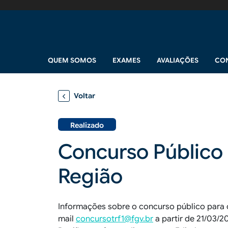
Pular para o conteúdo principal
Navegação principal
QUEM SOMOS
EXAMES
AVALIAÇÕES
CO
Voltar
Realizado
Concurso Público p
Região
Informações sobre o concurso público para o
mail
concursotrf1@fgv.br
a partir de 21/03/