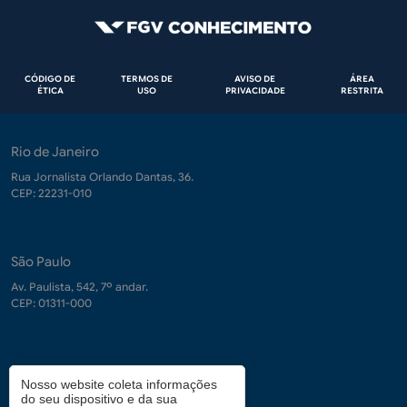
Rodapé
CÓDIGO DE
TERMOS DE
AVISO DE
ÁREA
ÉTICA
USO
PRIVACIDADE
RESTRITA
Rio de Janeiro
Rua Jornalista Orlando Dantas, 36.
CEP: 22231-010
São Paulo
Av. Paulista, 542, 7º andar.
CEP: 01311-000
Contrate-nos
Nosso website coleta informações
do seu dispositivo e da sua
demanda.conhecimento@fgv.br