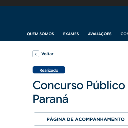
Pular para o conteúdo principal
Navegação principal
QUEM SOMOS
EXAMES
AVALIAÇÕES
CO
Voltar
Realizado
Concurso Público 
Paraná
.