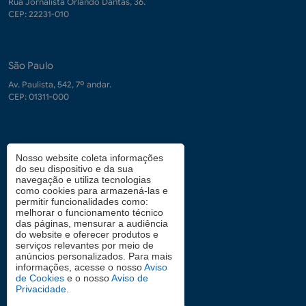
Rua Jornalista Orlando Dantas, 36.
CEP: 22231-010
São Paulo
Av. Paulista, 542, 7º andar.
CEP: 01311-000
Contrate-nos
Nosso website coleta informações
do seu dispositivo e da sua
demanda.conhecimento@fgv.br
navegação e utiliza tecnologias
+ 55 (21) 3799-6066
como cookies para armazená-las e
permitir funcionalidades como:
melhorar o funcionamento técnico
das páginas, mensurar a audiência
Atendimento aos candidatos
do website e oferecer produtos e
serviços relevantes por meio de
0800 2834628
anúncios personalizados. Para mais
informações, acesse o nosso
Aviso
de Cookies
e o nosso
Aviso de
Privacidade
.