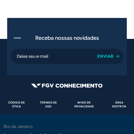
Receba nossas novidades
email
Rodapé
CÓDIGO DE
TERMOS DE
AVISO DE
ÁREA
ÉTICA
USO
PRIVACIDADE
RESTRITA
Rio de Janeiro