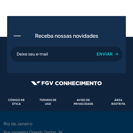
Receba nossas novidades
email
Rodapé
CÓDIGO DE
TERMOS DE
AVISO DE
ÁREA
ÉTICA
USO
PRIVACIDADE
RESTRITA
Rio de Janeiro
Rua Jornalista Orlando Dantas, 36.