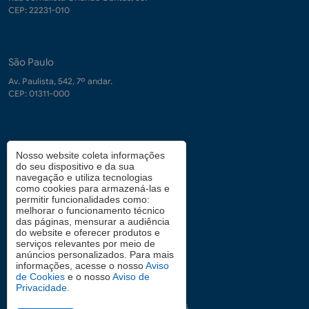
CEP: 22231-010
São Paulo
Av. Paulista, 542, 7º andar.
CEP: 01311-000
Contrate-nos
Nosso website coleta informações
do seu dispositivo e da sua
demanda.conhecimento@fgv.br
navegação e utiliza tecnologias
+ 55 (21) 3799-6066
como cookies para armazená-las e
permitir funcionalidades como:
melhorar o funcionamento técnico
das páginas, mensurar a audiência
Atendimento aos candidatos
do website e oferecer produtos e
serviços relevantes por meio de
0800 2834628
anúncios personalizados. Para mais
informações, acesse o nosso
Aviso
de Cookies
e o nosso
Aviso de
Privacidade
.
Siga nas redes