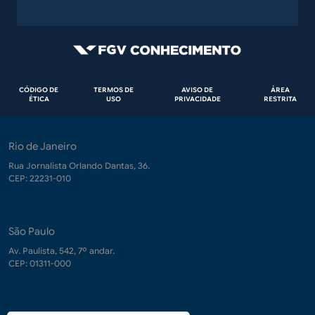
Rodapé
CÓDIGO DE
TERMOS DE
AVISO DE
ÁREA
ÉTICA
USO
PRIVACIDADE
RESTRITA
Rio de Janeiro
Rua Jornalista Orlando Dantas, 36.
CEP: 22231-010
São Paulo
Av. Paulista, 542, 7º andar.
CEP: 01311-000