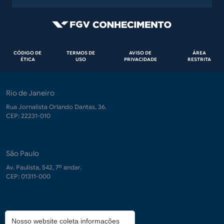
Rodapé
CÓDIGO DE
TERMOS DE
AVISO DE
ÁREA
ÉTICA
USO
PRIVACIDADE
RESTRITA
Rio de Janeiro
Rua Jornalista Orlando Dantas, 36.
CEP: 22231-010
São Paulo
Av. Paulista, 542, 7º andar.
CEP: 01311-000
Contrate-nos
Nosso website coleta informações