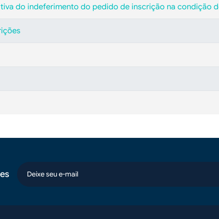
icativa do indeferimento do pedido de inscrição na condição
rições
es
email