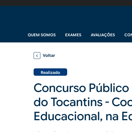
Pular para o conteúdo principal
Navegação principal
QUEM SOMOS
EXAMES
AVALIAÇÕES
CO
Voltar
Realizado
Concurso Público 
do Tocantins - C
Educacional, na 