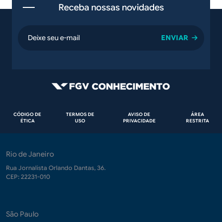
Receba nossas novidades
email
Rodapé
CÓDIGO DE
TERMOS DE
AVISO DE
ÁREA
ÉTICA
USO
PRIVACIDADE
RESTRITA
Rio de Janeiro
Rua Jornalista Orlando Dantas, 36.
CEP: 22231-010
São Paulo