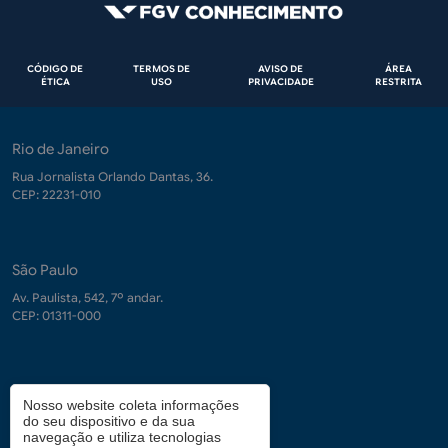
Rodapé
CÓDIGO DE
TERMOS DE
AVISO DE
ÁREA
ÉTICA
USO
PRIVACIDADE
RESTRITA
Rio de Janeiro
Rua Jornalista Orlando Dantas, 36.
CEP: 22231-010
São Paulo
Av. Paulista, 542, 7º andar.
CEP: 01311-000
Contrate-nos
Nosso website coleta informações
do seu dispositivo e da sua
demanda.conhecimento@fgv.br
navegação e utiliza tecnologias
+ 55 (21) 3799-6066