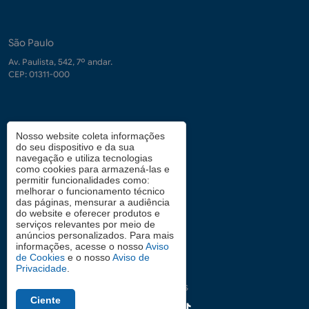
São Paulo
Av. Paulista, 542, 7º andar.
CEP: 01311-000
Contrate-nos
Nosso website coleta informações
do seu dispositivo e da sua
demanda.conhecimento@fgv.br
navegação e utiliza tecnologias
+ 55 (21) 3799-6066
como cookies para armazená-las e
permitir funcionalidades como:
melhorar o funcionamento técnico
das páginas, mensurar a audiência
Atendimento aos candidatos
do website e oferecer produtos e
serviços relevantes por meio de
0800 2834628
anúncios personalizados. Para mais
informações, acesse o nosso
Aviso
de Cookies
e o nosso
Aviso de
Privacidade
.
Siga nas redes
Ciente