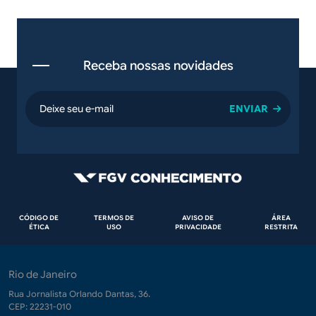
Receba nossas novidades
email
Rodapé
CÓDIGO DE
TERMOS DE
AVISO DE
ÁREA
ÉTICA
USO
PRIVACIDADE
RESTRITA
Rio de Janeiro
Rua Jornalista Orlando Dantas, 36.
CEP: 22231-010