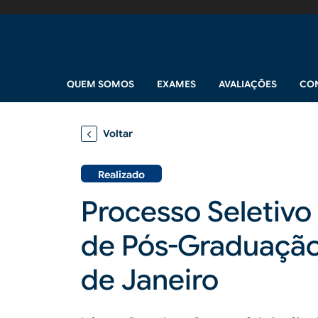
Pular para o conteúdo principal
Navegação principal
QUEM SOMOS
EXAMES
AVALIAÇÕES
CO
Voltar
Realizado
Processo Seletivo
de Pós-Graduação 
de Janeiro