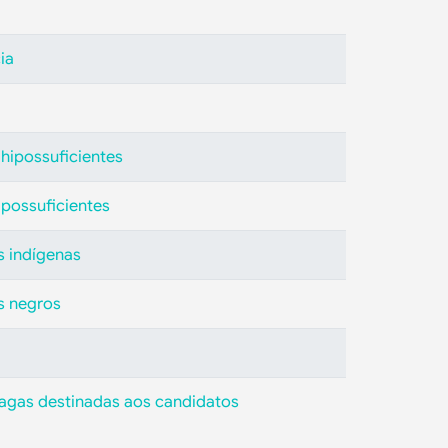
ia
a
 hipossuficientes
ipossuficientes
s indígenas
s negros
 vagas destinadas aos candidatos