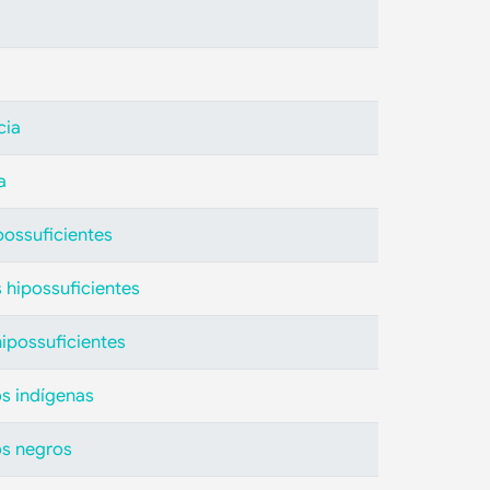
cia
a
possuficientes
 hipossuficientes
ipossuficientes
s indígenas
os negros