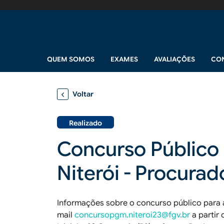
Pular para o conteúdo principal
Navegação principal
QUEM SOMOS
EXAMES
AVALIAÇÕES
CO
Voltar
Realizado
Concurso Público 
Niterói - Procura
Informações sobre o concurso público para 
mail
concursopgm.niteroi23@fgv.br
a partir