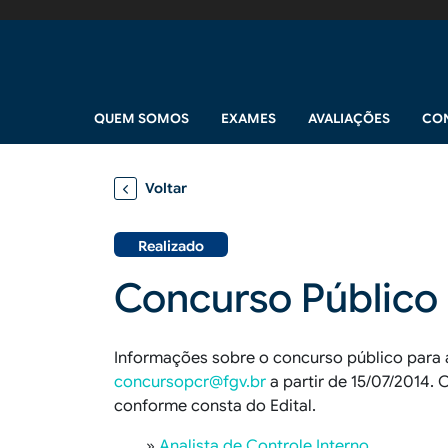
Pular para o conteúdo principal
Navegação principal
QUEM SOMOS
EXAMES
AVALIAÇÕES
CO
Voltar
Realizado
Concurso Público 
Informações sobre o concurso público para 
concursopcr@fgv.br
a partir de 15/07/2014.
conforme consta do Edital.
»
Analista de Controle Interno