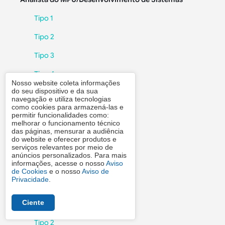
Tipo 1
Tipo 2
Tipo 3
Tipo 4
Nosso website coleta informações
do seu dispositivo e da sua
Analista do MPU/Direito
navegação e utiliza tecnologias
como cookies para armazená-las e
Tipo 1
permitir funcionalidades como:
melhorar o funcionamento técnico
Tipo 2
das páginas, mensurar a audiência
do website e oferecer produtos e
serviços relevantes por meio de
Tipo 3
anúncios personalizados. Para mais
informações, acesse o nosso
Aviso
Tipo 4
de Cookies
e o nosso
Aviso de
Privacidade
.
Analista do MPU/Enfermagem
Ciente
Tipo 1
Tipo 2