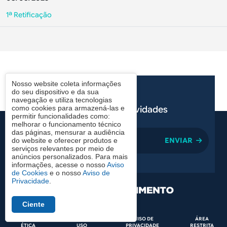
1ª Retificação
Nosso website coleta informações
do seu dispositivo e da sua
navegação e utiliza tecnologias
como cookies para armazená-las e
Receba nossas novidades
permitir funcionalidades como:
melhorar o funcionamento técnico
das páginas, mensurar a audiência
email
do website e oferecer produtos e
serviços relevantes por meio de
anúncios personalizados. Para mais
informações, acesse o nosso
Aviso
de Cookies
e o nosso
Aviso de
Privacidade
.
Ciente
Rodapé
CÓDIGO DE
TERMOS DE
AVISO DE
ÁREA
ÉTICA
USO
PRIVACIDADE
RESTRITA