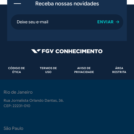
Receba nossas novidades
email
Rodapé
CÓDIGO DE
TERMOS DE
AVISO DE
ÁREA
ÉTICA
USO
PRIVACIDADE
RESTRITA
Rio de Janeiro
Rua Jornalista Orlando Dantas, 36.
CEP: 22231-010
São Paulo