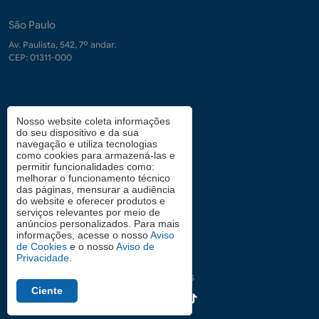
São Paulo
Av. Paulista, 542, 7º andar.
CEP: 01311-000
Contrate-nos
Nosso website coleta informações
do seu dispositivo e da sua
demanda.conhecimento@fgv.br
navegação e utiliza tecnologias
+ 55 (21) 3799-6066
como cookies para armazená-las e
permitir funcionalidades como:
melhorar o funcionamento técnico
das páginas, mensurar a audiência
Atendimento aos candidatos
do website e oferecer produtos e
serviços relevantes por meio de
0800 2834628
anúncios personalizados. Para mais
informações, acesse o nosso
Aviso
de Cookies
e o nosso
Aviso de
Privacidade
.
Siga nas redes
Ciente