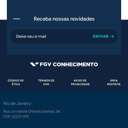
Receba nossas novidades
email
Rodapé
CÓDIGO DE
TERMOS DE
AVISO DE
ÁREA
ÉTICA
USO
PRIVACIDADE
RESTRITA
Rio de Janeiro
Rua Jornalista Orlando Dantas, 36.
CEP: 22231-010