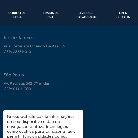
Rodapé
CÓDIGO DE
TERMOS DE
AVISO DE
ÁREA
ÉTICA
USO
PRIVACIDADE
RESTRITA
Rio de Janeiro
Rua Jornalista Orlando Dantas, 36.
CEP: 22231-010
São Paulo
Av. Paulista, 542, 7º andar.
CEP: 01311-000
Contrate-nos
Nosso website coleta informações
do seu dispositivo e da sua
demanda.conhecimento@fgv.br
navegação e utiliza tecnologias
+ 55 (21) 3799-6066
como cookies para armazená-las e
permitir funcionalidades como: