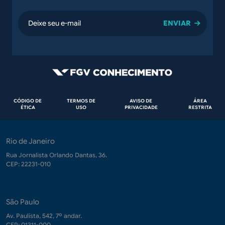
email
Rodapé
CÓDIGO DE
TERMOS DE
AVISO DE
ÁREA
ÉTICA
USO
PRIVACIDADE
RESTRITA
Rio de Janeiro
Rua Jornalista Orlando Dantas, 36.
CEP: 22231-010
São Paulo
Av. Paulista, 542, 7º andar.
CEP: 01311-000