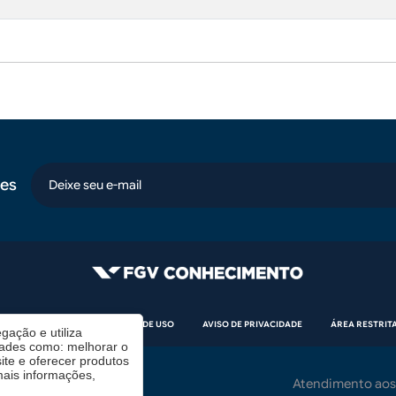
es
email
CÓDIGO DE ÉTICA
TERMOS DE USO
AVISO DE PRIVACIDADE
ÁREA RESTRIT
gação e utiliza
dades como: melhorar o
te e oferecer produtos
mais informações,
Contrate-nos
Atendimento aos