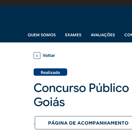
Pular para o conteúdo principal
Navegação principal
QUEM SOMOS
EXAMES
AVALIAÇÕES
CO
Voltar
Realizado
Concurso Público 
Goiás
.