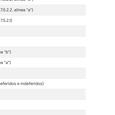
5.2.2. alínea "a")
.5.2.1)
a "b")
a "a")
eferidos e indeferidos)