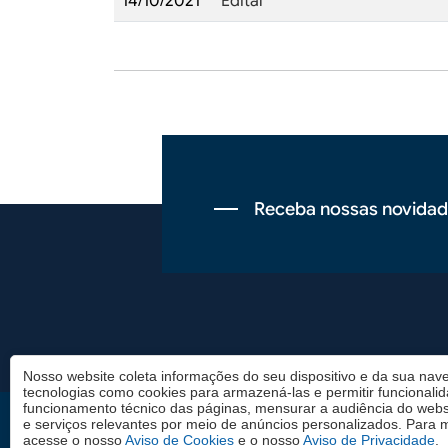
14/10/2021
Edital
Receba nossas novidad
Rodapé
Nosso website coleta informações do seu dispositivo e da sua nave
tecnologias como cookies para armazená-las e permitir funcionali
funcionamento técnico das páginas, mensurar a audiência do websi
e serviços relevantes por meio de anúncios personalizados. Para 
Rio de Janeiro
São Paulo
acesse o nosso
Aviso de Cookies
e o nosso
Aviso de Privacidade
.