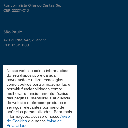
Rua Jornalista Orlando Dantas, 36.
CEP: 22231-010
São Paulo
Av. Paulista, 542, 7º andar.
CEP: 01311-000
Contrate-nos
Nosso website coleta informações
do seu dispositivo e da sua
demanda.conhecimento@fgv.br
navegação e utiliza tecnologias
+ 55 (21) 3799-6066
como cookies para armazená-las e
permitir funcionalidades como:
melhorar o funcionamento técnico
das páginas, mensurar a audiência
Atendimento aos candidatos
do website e oferecer produtos e
serviços relevantes por meio de
0800 2834628
anúncios personalizados. Para mais
informações, acesse o nosso
Aviso
de Cookies
e o nosso
Aviso de
Privacidade
.