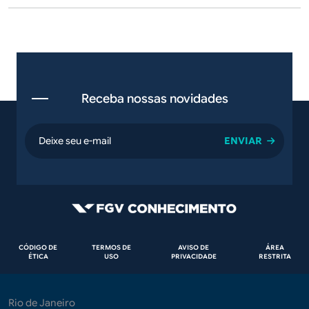
Receba nossas novidades
email
Rodapé
CÓDIGO DE
TERMOS DE
AVISO DE
ÁREA
ÉTICA
USO
PRIVACIDADE
RESTRITA
Rio de Janeiro