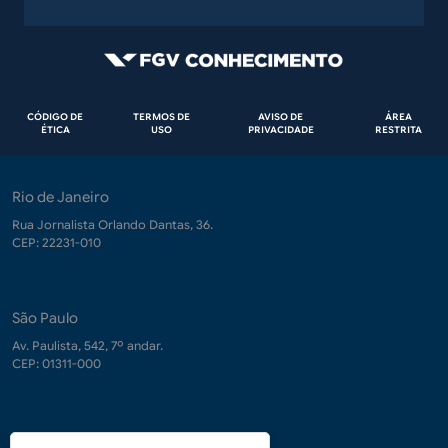
Rodapé
CÓDIGO DE
TERMOS DE
AVISO DE
ÁREA
ÉTICA
USO
PRIVACIDADE
RESTRITA
Rio de Janeiro
Rua Jornalista Orlando Dantas, 36.
CEP: 22231-010
São Paulo
Av. Paulista, 542, 7º andar.
CEP: 01311-000
Contrate-nos