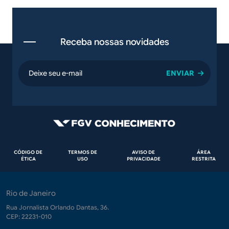
Receba nossas novidades
email
Rodapé
CÓDIGO DE
TERMOS DE
AVISO DE
ÁREA
ÉTICA
USO
PRIVACIDADE
RESTRITA
Rio de Janeiro
Rua Jornalista Orlando Dantas, 36.
CEP: 22231-010