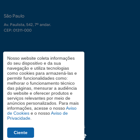
São Paulo
Av. Paulista, 542, 7º andar.
CEP: 01311-000
Contrate-nos
Nosso website coleta informações
do seu dispositivo e da sua
demanda.conhecimento@fgv.br
navegação e utiliza tecnologias
+ 55 (21) 3799-6066
como cookies para armazená-las e
permitir funcionalidades como:
melhorar o funcionamento técnico
das páginas, mensurar a audiência
Atendimento aos candidatos
do website e oferecer produtos e
serviços relevantes por meio de
0800 2834628
anúncios personalizados. Para mais
informações, acesse o nosso
Aviso
de Cookies
e o nosso
Aviso de
Privacidade
.
Siga nas redes
Ciente