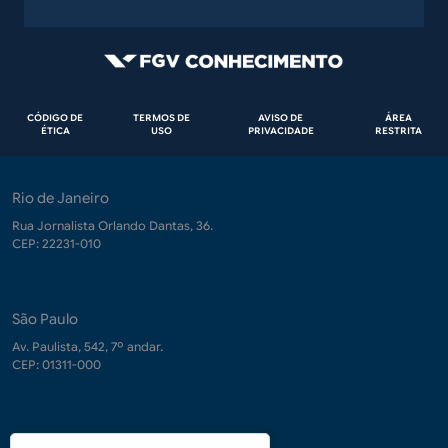
Rodapé
CÓDIGO DE
TERMOS DE
AVISO DE
ÁREA
ÉTICA
USO
PRIVACIDADE
RESTRITA
Rio de Janeiro
Rua Jornalista Orlando Dantas, 36.
CEP: 22231-010
São Paulo
Av. Paulista, 542, 7º andar.
CEP: 01311-000
Contrate-nos