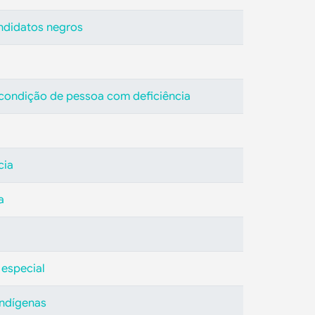
andidatos negros
a condição de pessoa com deficiência
cia
a
 especial
indígenas