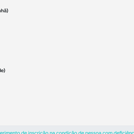
nhã)
de)
eferimento de inscrição na condição de pessoa com deficiênc