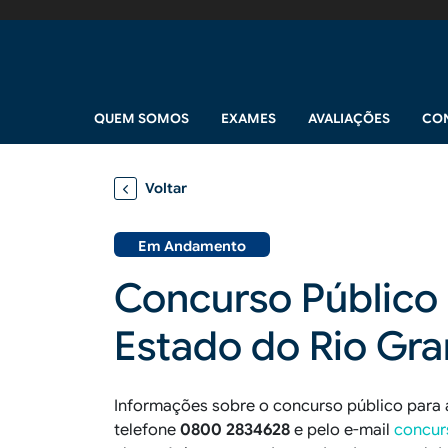
Pular para o conteúdo principal
Navegação principal
QUEM SOMOS
EXAMES
AVALIAÇÕES
CO
Voltar
Em Andamento
Concurso Público 
Estado do Rio Gra
Informações sobre o concurso público para 
telefone
0800 2834628
e pelo e-mail
concur