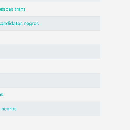
essoas trans
 candidatos negros
ns
s negros