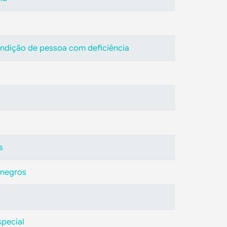
a
ondição de pessoa com deficiência
s
 negros
special