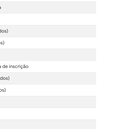
a
dos)
s)
a de inscrição
idos)
os)