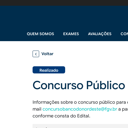
Pular para o conteúdo principal
Navegação principal
QUEM SOMOS
EXAMES
AVALIAÇÕES
CO
Voltar
Realizado
Concurso Público 
Informações sobre o concurso público para 
mail
concursobancodonordeste@fgv.br
a par
conforme consta do Edital.