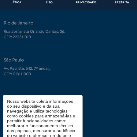
ÉTICA
USO
PRIVACIDADE
RESTRITA
Rio de Janeiro
Rua Jornalista Orlando Dantas, 36.
CEP: 22231-010
São Paulo
Av. Paulista, 542, 7º andar.
CEP: 01311-000
Contrate-nos
Nosso website coleta informações
do seu dispositivo e da sua
demanda.conhecimento@fgv.br
navegação e utiliza tecnologias
+ 55 (21) 3799-6066
como cookies para armazená-las e
permitir funcionalidades como:
melhorar o funcionamento técnico
das páginas, mensurar a audiência
Atendimento aos candidatos
do website e oferecer produtos e