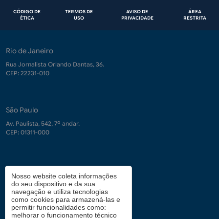
Rodapé
CÓDIGO DE
TERMOS DE
AVISO DE
ÁREA
ÉTICA
USO
PRIVACIDADE
RESTRITA
Rio de Janeiro
Rua Jornalista Orlando Dantas, 36.
CEP: 22231-010
São Paulo
Av. Paulista, 542, 7º andar.
CEP: 01311-000
Contrate-nos
Nosso website coleta informações
do seu dispositivo e da sua
demanda.conhecimento@fgv.br
navegação e utiliza tecnologias
+ 55 (21) 3799-6066
como cookies para armazená-las e
permitir funcionalidades como:
melhorar o funcionamento técnico