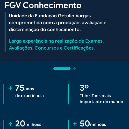
FGV Conhecimento
Unidade da Fundação Getulio Vargas
comprometida com a produção, avaliação e
disseminação do conhecimento.
Larga experência na realização de Exames,
Avaliações, Concursos e Certificações.
Conteúdo
+
75
3º
anos
de experiência
Think Tank mais
importante do mundo
+
20
+
50
milhões
milhões